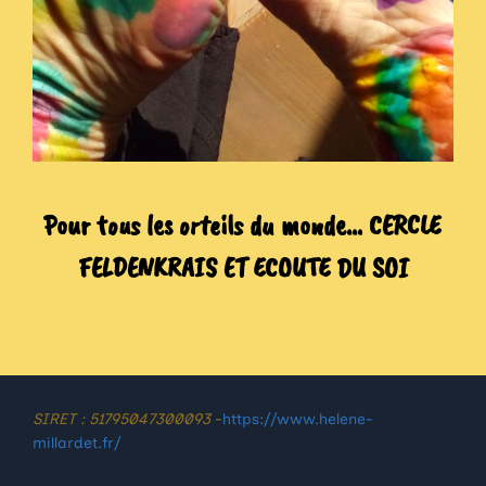
Pour tous les orteils du monde… CERCLE
FELDENKRAIS ET ECOUTE DU SOI
SIRET : 51795047300093
-
https://www.helene-
millardet.fr/