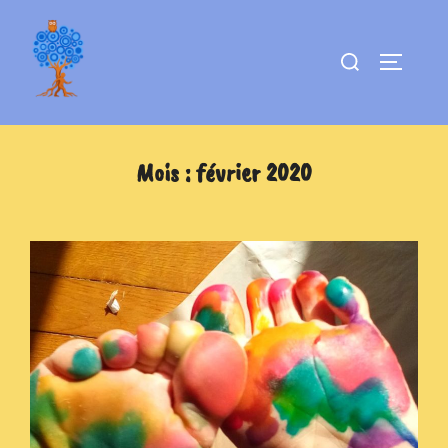
Aller
au
Rechercher :
PERMUT
contenu
Mois :
février 2020