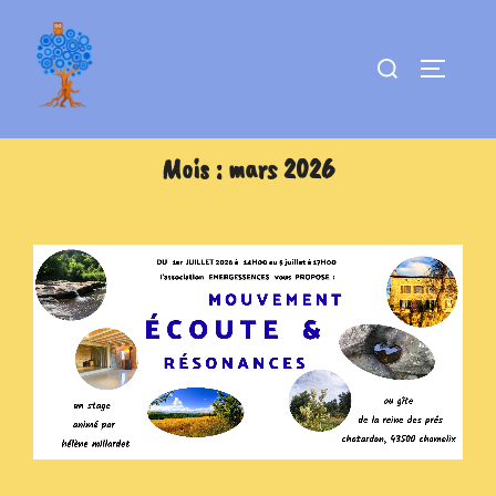
Aller
au
Rechercher :
PERMUT
contenu
Mois :
mars 2026