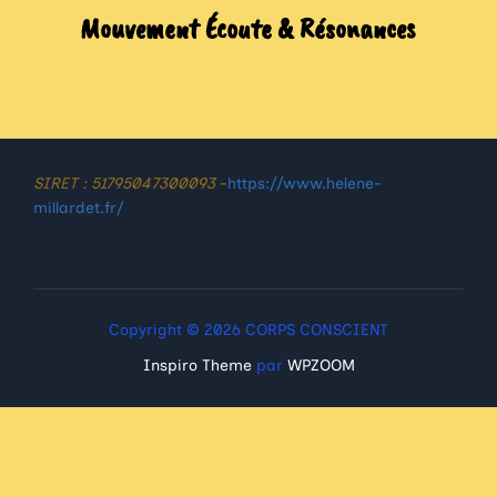
Mouvement Écoute & Résonances
SIRET : 51795047300093
-
https://www.helene-
millardet.fr/
Copyright © 2026 CORPS CONSCIENT
Inspiro Theme
par
WPZOOM