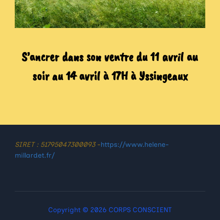
S’ancrer dans son ventre du 11 avril au
soir au 14 avril à 17H à Yssingeaux
SIRET : 51795047300093
-
https://www.helene-
millardet.fr/
Copyright © 2026 CORPS CONSCIENT