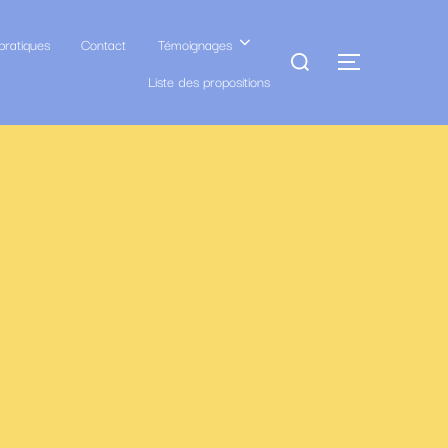
pratiques
Contact
Témoignages
Rechercher :
PERMUTER
Liste des propositions