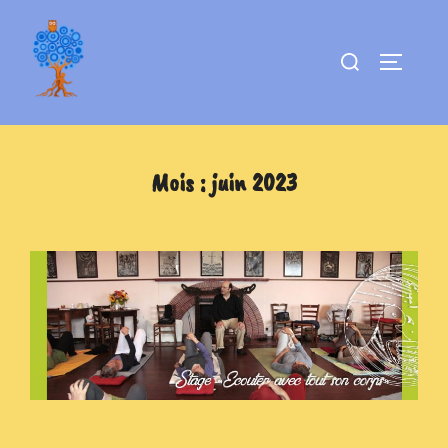
Aller
au
Rechercher :
PERMUT
contenu
Mois :
juin 2023