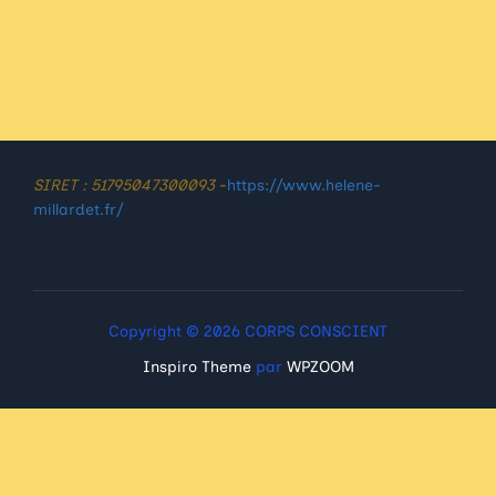
SIRET : 51795047300093
-
https://www.helene-
millardet.fr/
Copyright © 2026 CORPS CONSCIENT
Inspiro Theme
par
WPZOOM