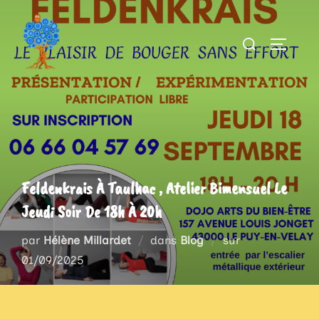
Aller
au
Rechercher :
PERMUT
contenu
Feldenkrais À Taulhac , Atelier Bimensuel Le
Jeudi Soir De 18h À 20h
Publié
par
Hélène Millardet
dans
Blog
sur
le
01/09/2025