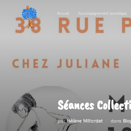
Aller
Accueil
Accompagnement somatique
au
contenu
Séances Collec
par
Hélène Millardet
dans
Blo