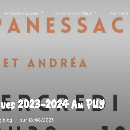
Pratiques proposées
Rejoindre une pratique
Informations 
tives 2023-2024 Au PUY
Publié
g
,
blog
sur
18/08/2023
le