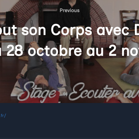
Previous
Previous
out son Corps avec D
u 28 octobre au 2 n
fr/