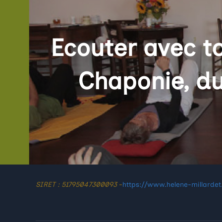
Ecouter avec t
Chaponie, d
SIRET : 51795047300093
-
https://www.helene-millardet.