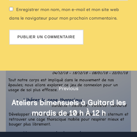
Enregistrer mon nom, mon e-mail et mon site web
dans le navigateur pour mon prochain commentaire.
Navigation
de
Previous
Previous
l’article
Ateliers bimensuels à Guitard les
mardis de 10 h À 12 h